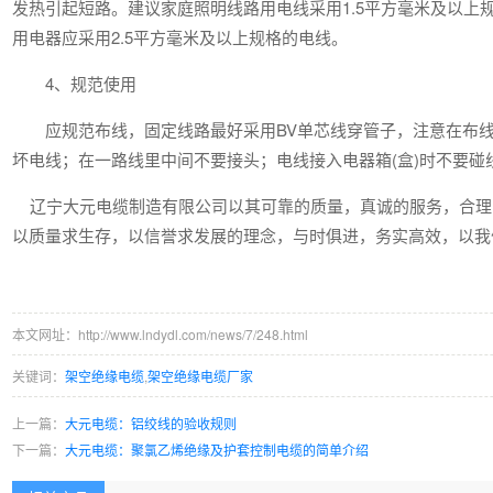
发热引起短路。建议家庭照明线路用电线采用1.5平方毫米及以上
用电器应采用2.5平方毫米及以上规格的电线。
4、规范使用
应规范布线，固定线路最好采用BV单芯线穿管子，注意在布线
坏电线；在一路线里中间不要接头；电线接入电器箱(盒)时不要碰
辽宁大元电缆制造有限公司以其可靠的质量，真诚的服务，合理
以质量求生存，以信誉求发展的理念，与时俱进，务实高效，以我
本文网址：http://www.lndydl.com/news/7/248.html
关键词：
架空绝缘电缆
,
架空绝缘电缆厂家
上一篇：
大元电缆：铝绞线的验收规则
下一篇：
大元电缆：聚氯乙烯绝缘及护套控制电缆的简单介绍