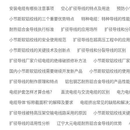
安装电缆有哪些注意事项
空心扩径导线的特点及用途
预防小
小节距软铝绞线的三个重要优势特点
特种电缆：特种导线的性能
耐热铝合金导线执行标准
扩径导线的应用场所
扩径导线和分
小节距软铝绞线的安全使用规范
扩径导线在超高压工程中的应用
小节距铝绞线的关键技术及创新点
扩径导线和分裂导线的区别
扩径导线厂家介绍电缆的绝缘破损修补方法
小节距软铝绞线厂家
国内小节距软铝绞线需要继续开发新产品
小节距软铝绞线的使用
扩径导线的制作原理和特点
铝包钢芯耐热铝合金导线的产品性能
电缆护套怎样才算合格？
直流电缆与交流电缆的区别
电力电
电缆导体“标称截面积”的解释及要求
电缆挤出常见的缺陷和解决
扩径导线被特高压架空输电线路采用的原因
小节距软铝绞线关键
扩径导线的适用性分析
辽宁大元电缆耐热铝合金导线的优势