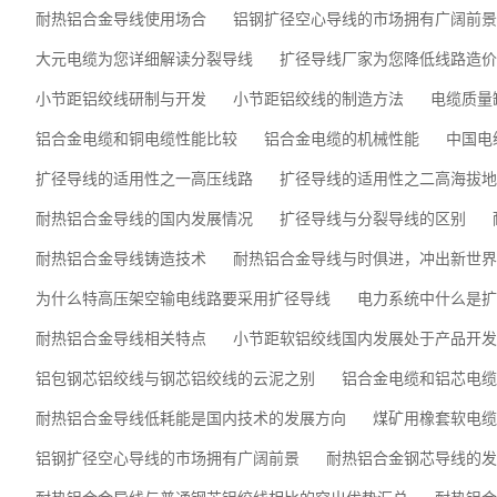
耐热铝合金导线使用场合
铝钢扩径空心导线的市场拥有广阔前景
大元电缆为您详细解读分裂导线
扩径导线厂家为您降低线路造价
小节距铝绞线研制与开发
小节距铝绞线的制造方法
电缆质量
铝合金电缆和铜电缆性能比较
铝合金电缆的机械性能
中国电
扩径导线的适用性之一高压线路
扩径导线的适用性之二高海拔地
耐热铝合金导线的国内发展情况
扩径导线与分裂导线的区别
耐热铝合金导线铸造技术
耐热铝合金导线与时俱进，冲出新世界
为什么特高压架空输电线路要采用扩径导线
电力系统中什么是扩
耐热铝合金导线相关特点
小节距软铝绞线国内发展处于产品开发
铝包钢芯铝绞线与钢芯铝绞线的云泥之别
铝合金电缆和铝芯电缆
耐热铝合金导线低耗能是国内技术的发展方向
煤矿用橡套软电缆
铝钢扩径空心导线的市场拥有广阔前景
耐热铝合金钢芯导线的发