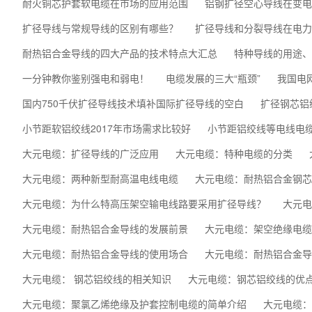
耐火铜芯护套软电缆在市场的应用范围
​铝钢扩径空心导线在变
扩径导线与常规导线的区别有哪些？
扩径导线和分裂导线在电力
耐热铝合金导线的四大产品的技术特点大汇总
特种导线的用途、
一分钟教你鉴别强电和弱电！
电缆发展的三大“瓶颈”
我国电
国内750千伏扩径导线技术填补国际扩径导线的空白
扩径钢芯铝
小节距软铝绞线2017年市场需求比较好
小节距铝绞线等电线电
大元电缆：扩径导线的广泛应用
大元电缆：特种电缆的分类
大元电缆：两种新型耐高温电线电缆
大元电缆：耐热铝合金钢芯
大元电缆：为什么特高压架空输电线路要采用扩径导线？
大元电
大元电缆：耐热铝合金导线的发展前景
大元电缆：架空绝缘电缆
大元电缆：耐热铝合金导线的使用场合
大元电缆：耐热铝合金导
大元电缆： 钢芯铝绞线的相关知识
大元电缆：钢芯铝绞线的优
大元电缆：聚氯乙烯绝缘及护套控制电缆的简单介绍
大元电缆：