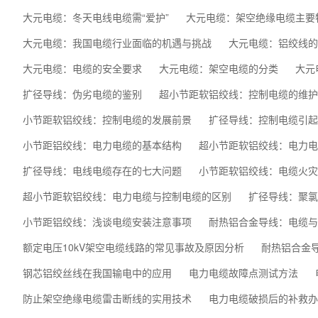
大元电缆：冬天电线电缆需“爱护”
大元电缆：架空绝缘电缆主要
大元电缆：我国电缆行业面临的机遇与挑战
大元电缆：铝绞线的
大元电缆：电缆的安全要求
大元电缆：架空电缆的分类
大元
扩径导线：伪劣电缆的鉴别
超小节距软铝绞线：控制电缆的维护
小节距软铝绞线：控制电缆的发展前景
扩径导线：控制电缆引起
小节距铝绞线：电力电缆的基本结构
超小节距软铝绞线：电力电
扩径导线：电线电缆存在的七大问题
小节距软铝绞线：电缆火灾
超小节距软铝绞线：电力电缆与控制电缆的区别
扩径导线：聚氯
小节距铝绞线：浅谈电缆安装注意事项
耐热铝合金导线：电缆与
额定电压10kV架空电缆线路的常见事故及原因分析
耐热铝合金
钢芯铝绞丝线在我国输电中的应用
电力电缆故障点测试方法
防止架空绝缘电缆雷击断线的实用技术
电力电缆破损后的补救办