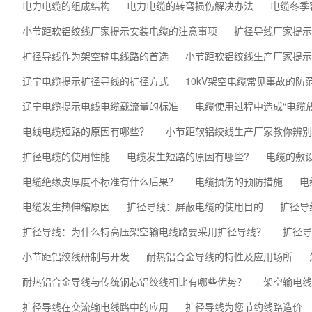
电力电缆的组成结构
电力电缆的转弯损伤解决办法
电缆冬季
小节距软铝绞线厂家提示安装电缆的注意事项
扩径导线厂家提示
扩径导线作为架空输电线路的首选
小节距软铝绞线生产厂家提
辽宁电缆提示扩径导线的扩径方式
10kV架空电缆常见事故的防
辽宁电缆提示电线电缆载流量的标准
电缆使用过程中造成“电缆
电线电缆短路的原因有哪些？
小节距软铝绞线生产厂家教你辨
扩径电缆的使用性能
电缆发生短路的原因有哪些?
电缆的敷
电缆绝缘皮厚度不标准有什么后果？
电缆损伤的预防措施
电
电缆发生热伸缩原因
扩径导线：屏蔽电缆的使用目的
扩径导
扩径导线：为什么特高压架空输电线路要采用扩径导线？
扩径导
小节距铝绞线研制与开发
耐热铝合金导线的特性及应用场所
耐热铝合金导线与传统钢芯铝绞线相比有哪些优势？
架空输电线
扩径导线在交流输电线路中的应用
扩径导线为您节约线路造价