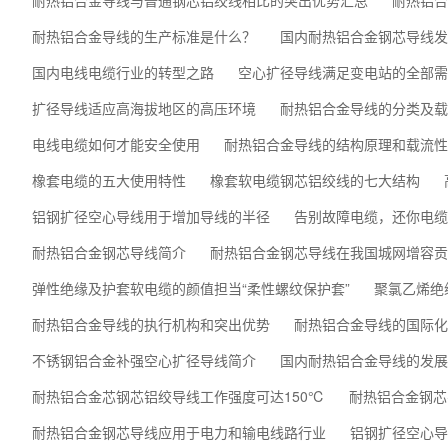
耐热铝合金导线与普通钢芯铝绞线相比的突出优势汇总
耐热铝合
耐热铝合金导线的生产标准是什么？
国内耐热铝合金钢芯导线发
国内电线电缆行业的转型之路
空心扩径导线满足变电站的全部需
扩径导线适应高海拔地区的高压环境
耐热铝合金导线的分类及载
电线电缆如何才能安全使用
耐热铝合金导线的结构原理和载流性
橡套电缆的五大使用特性
橡套软电缆钢芯铝绞线的七大结构
铝钢扩径空心导线用于增加导线的半径
告别故障电缆，还你电缆
耐热铝合金钢芯导线简介
耐热铝合金钢芯导线在我国城网增容贡
弹性绝缘及护套软电缆的颜值担当“柔性螺纹保护套”
聚氯乙烯绝
耐热铝合金导线的执行机构和突出优势
耐热铝合金导线的国际化
不锈钢铝合金补强空心扩径导线简介
国内耐热铝合金导线的发展
耐热铝合金芯钢芯铝绞导线工作强度可达150℃
耐热铝合金钢芯
耐热铝合金钢芯导线应用于电力和输电线路行业
铝钢扩径空心导