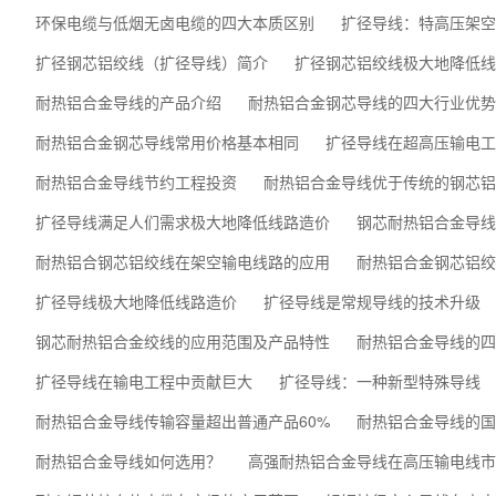
环保电缆与低烟无卤电缆的四大本质区别
扩径导线：特高压架空
扩径钢芯铝绞线（扩径导线）简介
扩径钢芯铝绞线极大地降低线
耐热铝合金导线的产品介绍
耐热铝合金钢芯导线的四大行业优势
耐热铝合金钢芯导线常用价格基本相同
扩径导线在超高压输电工
耐热铝合金导线节约工程投资
耐热铝合金导线优于传统的钢芯铝
扩径导线满足人们需求极大地降低线路造价
钢芯耐热铝合金导线
耐热铝合钢芯铝绞线在架空输电线路的应用
耐热铝合金钢芯铝绞
扩径导线极大地降低线路造价
扩径导线是常规导线的技术升级
钢芯耐热铝合金绞线的应用范围及产品特性
耐热铝合金导线的四
扩径导线在输电工程中贡献巨大
扩径导线：一种新型特殊导线
耐热铝合金导线传输容量超出普通产品60%
耐热铝合金导线的国
耐热铝合金导线如何选用？
高强耐热铝合金导线在高压输电线市