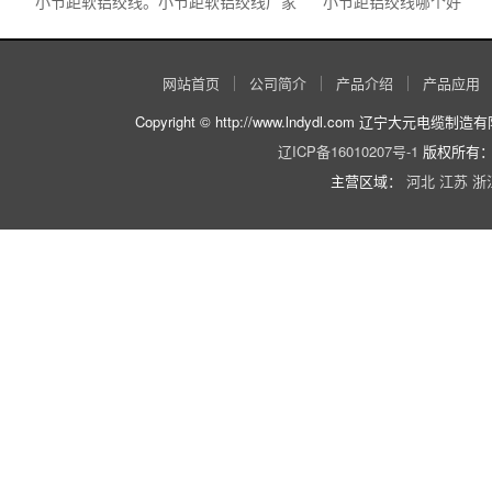
小节距软铝绞线。小节距软铝绞线厂家
小节距铝绞线哪个好
网站首页
公司简介
产品介绍
产品应用
Copyright © http://www.lndydl.com 辽宁大元电
辽ICP备16010207号-1
版权所有：
主营区域：
河北
江苏
浙