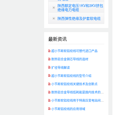
陕西额定电压1KV和3KV挤包
绝缘电力电缆
陕西弹性绝缘及护套软电缆
最新资讯
超小节距软铝绞线可替代进口产品
耐热铝合金钢芯导线的选材
扩径导线解读
超小节距软铝绞线的型号介绍
小节距软铝绞线关键技术及创新点
耐热铝合金导线低耗能是国内技术的发展方向
小节距软铝绞线用于特高压变电站间软连接
小节距铝绞线的应用领域