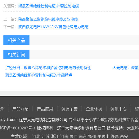
关键词：
聚氯乙烯绝缘控制电缆
,
护套控制电缆
上一篇：
陕西聚氯乙烯绝缘电线电缆及软电缆
下一篇：
陕西额定电压1KV和3KV挤包绝缘电力电缆
相关产品
相关新闻
扩径导线：聚氯乙烯绝缘和护套控制电缆的使用特性
大元电缆：聚氯
聚氯乙烯绝缘和护套控制电缆的性能特点
介
产品介绍
产品应用
资质荣誉
企业环境
资讯中心
留
//www.lndydl.com 辽宁大元电缆制造有限公司 专业从事于
小节距软铝绞线
,
耐热铝合金
ICP备16010207号-1
版权所有：辽宁大元电缆制造有限公司 技术支持：
大友科
主营区域：
河北
江苏
浙江
河南
陕西
南京
扬州
平顶山
许昌
西安