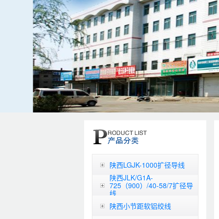
陕西LGJK-1000扩径导线
陕西JLK/G1A-
725（900）/40-58/7扩径导
线
陕西小节距软铝绞线