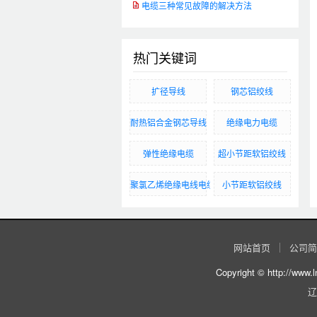
电缆三种常见故障的解决方法
热门关键词
扩径导线
钢芯铝绞线
​耐热铝合金钢芯导线
绝缘电力电缆
弹性绝缘电缆
超小节距软铝绞线
聚氯乙烯绝缘电线电缆
小节距软铝绞线
网站首页
公司简
Copyright © http:
辽