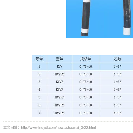
本文网址：http://www.lndydl.com/news/shaanxi_3/22.html